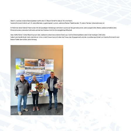
Gleich zwei besondere Dienstjubiläen durfte die CC Bäuml GmbH in dieser Woche feiern.
Sandra Emmerich blickt auf 20 Jahre Betriebszugehörigkeit zurück, während Reiner Palleit bereits 15 Jahre Teil des Unternehmens ist.
Im Rahmen einer kleinen Feierrunde mit den jeweiligen Abteilungsvertretern wurde auf die gemeinsamen Jahre angestoßen. Beide Jubilare erhielten eine
Ehrenurkunde sowie eine Aufmerksamkeit als Dankeschön für ihre langjährige Mitarbeit.
Geschäftsführer Volker Bäuml sprach den Jubilaren seinen besonderen Dank aus: Solche Dienstjubiläen seien in der heutigen Zeit keine
Selbstverständlichkeit mehr, betonte er. Umso mehr freue man sich über die Treue, das Engagement und die zuverlässige Arbeit von Sandra Emmerich und
Reiner Palleit über all die Jahre hinweg.