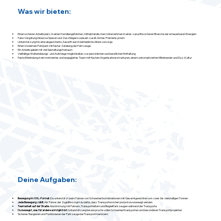
Was wir bieten:
Einen sicheren Arbeitsplatz in einem familiengeführten, mittelständischen Unternehmen in einer zukunftssicheren Branche der erneuerbaren Energien
Faire Vergütung inklusive Spesen und Zuschlägen sowie ein zusätzliches Prämiensystem
Unterstützung für eine abgesicherte Zukunft durch betriebliche Altersvorsorge
Einen modernen Fuhrpark mit fester Zuteilung der Fahrzeuge
Ein Arbeitsgebiet mit viel Gestaltungsfreiraum
Vielfältige Weiterbildungs- und Aufstiegsmöglichkeiten zur persönlichen und beruflichen Entfaltung
Feste Einbindung in ein motiviertes und engagiertes Team mit flachen Organisationsstrukturen, einem unkomplizierten Miteinander und Duz-Kultur
Deine Aufgaben:
Bewegung im XXL-Format:
Du unterstützt beim Fahren von Schwerlastkombinationen mit Gesamtgewichten von zwei- bis vierstelligen Tonnen
Jede Bewegung zählt:
Als Fahrer der Zughilfe sorgst du dafür, dass Transporte sicher und präzise bewegt werden
Teamarbeit auf der Straße:
Abstimmung mit Fahrern, Transportleitern und Begleitfahrzeugen während der Transporte
Du bewegst, was für andere unmöglich ist:
Unterstützung bei anspruchsvollen Schwerlasttransporten und besonderen Transportprojekten
Sicheres Rangieren und Positionieren der Fahrzeuge bei Transportmanövern