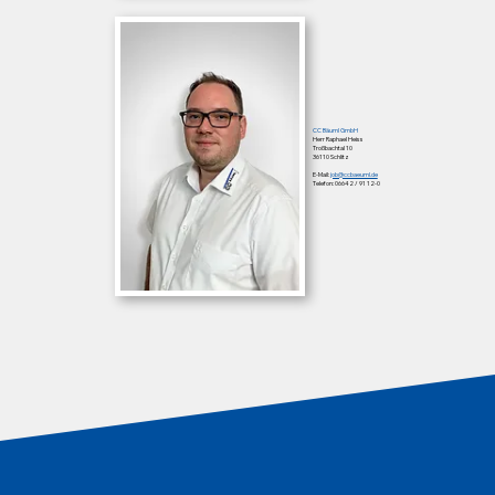
CC Bäuml GmbH
Herr Raphael Heiss
Troßbachtal 10
36110 Schlitz
E-Mail:
job@ccbaeuml.de
Telefon: 06642 / 91 12-0