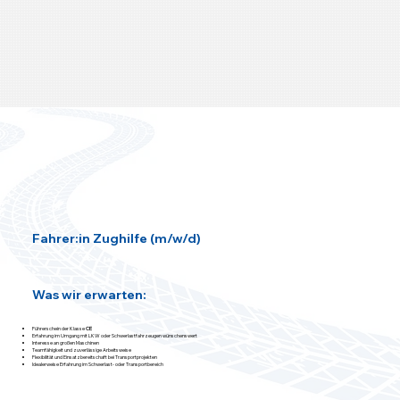
Fahrer:in Zughilfe (m/w/d)
Was wir erwarten:
Führerschein der Klasse
CE
Erfahrung im Umgang mit LKW oder Schwerlastfahrzeugen wünschenswert
Interesse an großen Maschinen
Teamfähigkeit und zuverlässige Arbeitsweise
Flexibilität und Einsatzbereitschaft bei Transportprojekten
Idealerweise Erfahrung im Schwerlast- oder Transportbereich