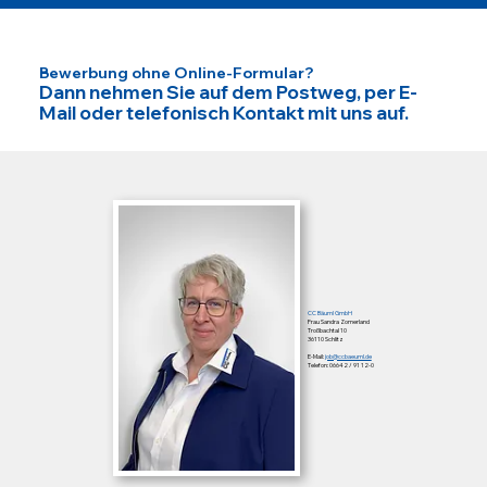
Bewerbung ohne Online-Formular?
Dann nehmen Sie auf dem Postweg, per E-
Mail oder telefonisch Kontakt mit uns auf.
CC Bäuml GmbH
Frau Sandra Zomerland
Troßbachtal 10
36110 Schlitz
E-Mail:
job@ccbaeuml.de
Telefon: 06642 / 91 12-0