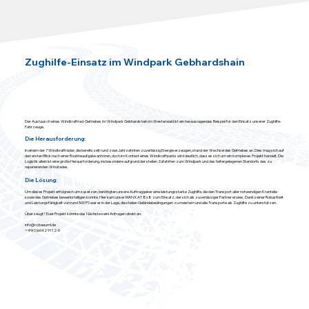
Zughilfe-Einsatz im Windpark Gebhardshain
Der Austausch eines Windkraftrad-Getriebes im Windpark Gebhardshain im Westerwald ist ein herausragendes Beispiel für den Einsatz unserer Zughilfe-
Fahrzeuge.
Die Herausforderung:
In einem der 7 Windkrafträder, die bereits seit rund zwei Jahrzehnten zuverlässig Energie erzeugen, stand der Wechsel des Getriebes an. Dies mag sich auf
den ersten Blick nach einer Routineaufgabe anhören, doch im Kontext eines Windkraftparks wird deutlich, dass es sich um ein komplexes Projekt handelt. Die
Logistik allein ist eine große Herausforderung, insbesondere aufgrund der steilen Zufahrten zum Windpark und des tiefergelegenen Standorts des zu
reparierenden Windrades.
Die Lösung:
Um dieses Projekt erfolgreich umzusetzen, benötigten unsere Auftraggeber eine leistungsstarke Zughilfe, die den Transport aller notwendigen Kranteile
sowie des Getriebes bewerkstelligen konnte. Hier kam unser MAN KAT 8x8 zum Einsatz, der sich als zuverlässiger Partner erwies. Dank seiner Robustheit
und Leistungsfähigkeit von rund 500 PS war er in der Lage, die steilen Geländebedingungen zu meistern und alle Transporte als Zughilfe zu unterstützen.
Überzeugt? Euer Projekt könnte das Nächste sein! Anfragen direkt an:
info@ccbaeuml.de
+49(0)6642 9112-0