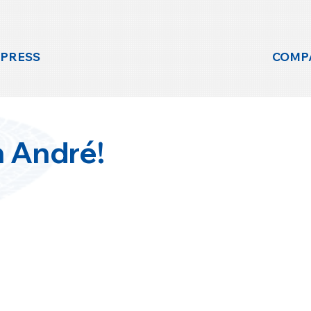
 PRESS
COMP
 André!