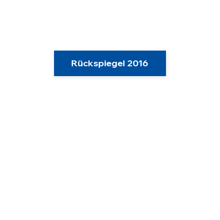
Rückspiegel 2016