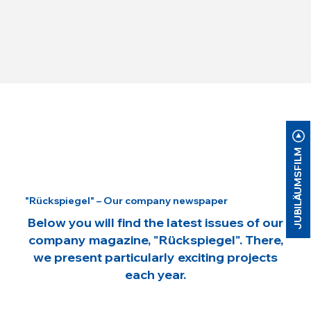
JUBILÄUMSFILM
"Rückspiegel" – Our company newspaper
Below you will find the latest issues of our
company magazine, "Rückspiegel". There,
we present particularly exciting projects
each year.