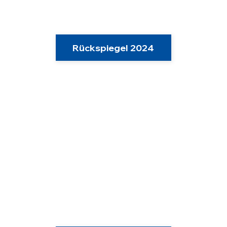
Rückspiegel 2024