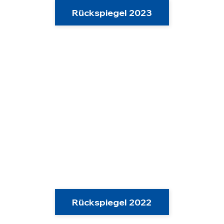
Rückspiegel 2023
Rückspiegel 2022