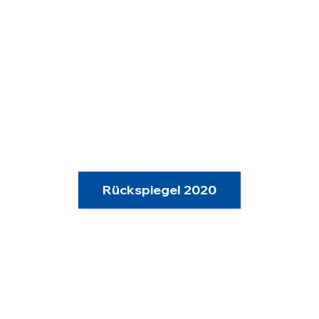
Rückspiegel 2020