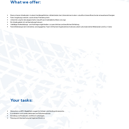
What we offer:
Einen sicheren Arbeitsplatz in einem familiengeführten, mittelständischen Unternehmen in einer zukunftssicheren Branche der erneuerbaren Energien
Faire Vergütung sowie ein zusätzliches Prämiensystem
Unterstützung für eine abgesicherte Zukunft durch betriebliche Altersvorsorge
Ein Arbeitsgebiet mit viel Gestaltungsfreiraum
Vielfältige Weiterbildungs- und Aufstiegsmöglichkeiten zur persönlichen und beruflichen Entfaltung
Feste Einbindung in ein motiviertes und engagiertes Team mit flachen Organisationsstrukturen, einem unkomplizierten Miteinander und Duz-Kultur
Your tasks:
Disposition von BF4-Begleitfahrzeugen für Schwer- und Großraumtransporte.
Koordination von Kunden, Behörden und Subunternehmen.
Erstellung von Roadbooks und Einsatzunterlagen.
Planung und Überwachung der täglichen Einsätze.