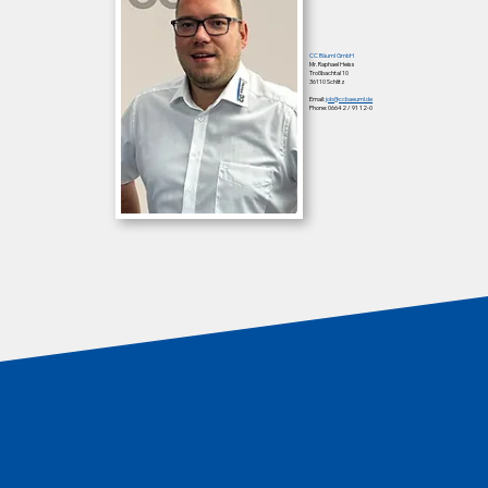
CC Bäuml GmbH
Mr. Raphael Heiss
Troßbachtal 10
36110 Schlitz
Email:
job@ccbaeuml.de
Phone: 06642 / 91 12-0