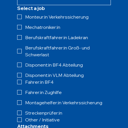
Select a job
Monteur:in Verkehrssicherung
Mechatroniker:in
Berufskraftfahrer:in Ladekran
Berufskraftfahrer:in Groß- und
Schwerlast
Disponent:in BF4 Abteilung
Disponent:in VLM Abteilung
Fahrer:in BF4
Fahrer:in Zughilfe
Montagehelfer:in Verkehrssicherung
Streckenprüfer:in
Other / Initiative
Attachments