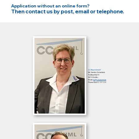
Application without an online form?
Then contact us by post, email or telephone.
CC Bäuml GmbH
Ms. Sandra Zomerland
Troßbachtal 10
36110 Schlitz
Email:
job@ccbaeuml.de
Phone: 06642 / 91 12-0