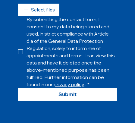
Select files
By submitting the contact form, I 
consent to my data being stored and 
used, in strict compliance with Article 
6.a of the General Data Protection 
Regulation, solely to inform me of 
appointments and terms. I can view this 
data and have it deleted once the 
above-mentioned purpose has been 
fulfilled. Further information can be 
found in our 
privacy policy
 .
*
Submit