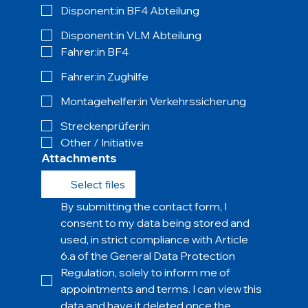
Disponent:in BF4 Abteilung
Disponent:in VLM Abteilung
Fahrer:in BF4
Fahrer:in Zughilfe
Montagehelfer:in Verkehrssicherung
Streckenprüfer:in
Other / Initiative
Attachments
Select files
By submitting the contact form, I 
consent to my data being stored and 
used, in strict compliance with Article 
6.a of the General Data Protection 
Regulation, solely to inform me of 
appointments and terms. I can view this 
data and have it deleted once the 