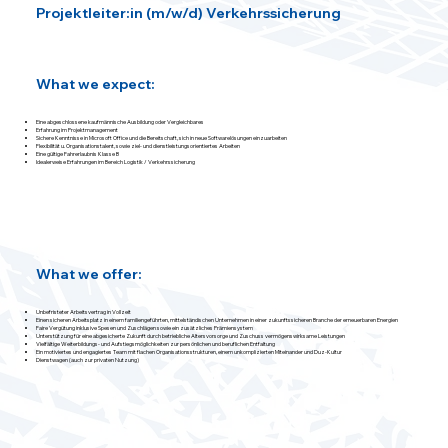
Projektleiter:in (m/w/d) Verkehrssicherung
What we expect:
Eine abgeschlossene kaufmännische Ausbildung oder Vergleichbares
Erfahrung im Projektmanagement
Sichere Kenntnisse in Microsoft Office und die Bereitschaft, sich in neue Softwarelösungen einzuarbeiten
Flexibilität u. Organisationstalent, sowie ziel- und dienstleistungsorientiertes Arbeiten
Eine gültige Fahrerlaubnis Klasse B
Idealerweise Erfahrungen im Bereich Logistik / Verkehrssicherung
What we offer:
Unbefristeter Arbeitsvertrag in Vollzeit
Einen sicheren Arbeitsplatz in einem familiengeführten, mittelständischen Unternehmen in einer zukunftssicheren Branche der erneuerbaren Energien
Faire Vergütung inklusive Spesen und Zuschlägen sowie ein zusätzliches Prämiensystem
Unterstützung für eine abgesicherte Zukunft durch betriebliche Altersvorsorge und Zuschuss vermögenswirksame Leistungen
Vielfältige Weiterbildungs- und Aufstiegsmöglichkeiten zur persönlichen und beruflichen Entfaltung
Ein motiviertes und engagiertes Team mit flachen Organisationsstrukturen, einem unkomplizierten Miteinander und Duz-Kultur
Dienstwagen (auch zur privaten Nutzung)