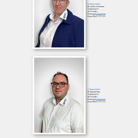
CC Bäuml GmbH
Ms. Sandra Zomerland
Troßbachtal 10
36110 Schlitz
Email:
job@ccbaeuml.de
Phone: 06642 / 91 12-0
CC Bäuml GmbH
Mr. Raphael Heiss
Troßbachtal 10
36110 Schlitz
Email:
job@ccbaeuml.de
Phone: 06642 / 91 12-0