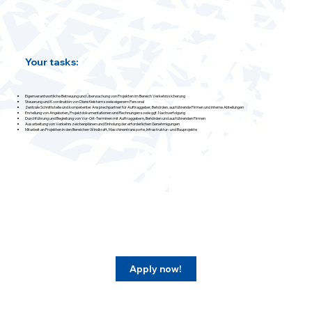
Your tasks:
Eigenverantwortliche Betreuung und Überwachung von Projekten im Bereich Verkehrssicherung
Steuerung und Koordination von Dienstleistern sowie eigenem Personal
Zentrale Schnittstelle und kompetenter Ansprechpartner für Auftraggeber, Behörden, ausführende Firmen und interne Abteilungen
Erstellung von Angeboten, Projektdokumentationen und Rechnungen sowie ggf. Nachverfolgung
Durchführung und Begleitung von Vor-Ort-Terminen mit Auftraggebern, Behörden und ausführenden Firmen
Ausarbeitung von Verkehrszeichenplänen und Einholung der erforderlichen Genehmigungen
Mitarbeit an Projekten in den Bereichen Windkraft, Maschinentransporte, Infrastruktur- und Bauprojekte
Apply now!